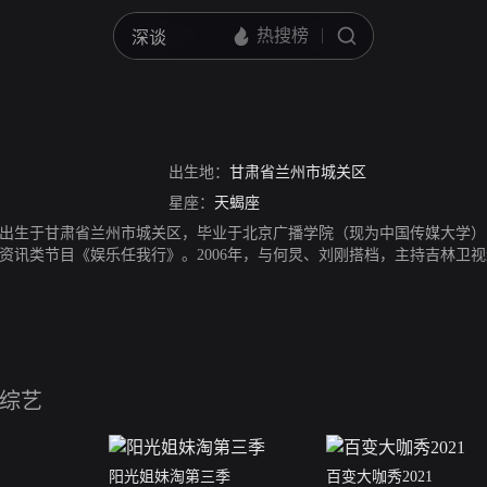
出生地：
甘肃省兰州市城关区
星座：
天蝎座
15日出生于甘肃省兰州市城关区，毕业于北京广播学院（现为中国传媒大学）
资讯类节目《娱乐任我行》。2006年，与何炅、刘刚搭档，主持吉林卫视综
们都爱笑》。音乐方面，2010年4月，沈凌发行EP首支单曲《分手了还
音乐风云榜年度最佳跨界新人奖。影视方面，2012年1月，沈凌参演电
华执导、陈怡诚编剧的话剧《男闺蜜》。
综艺
阳光姐妹淘第三季
百变大咖秀2021