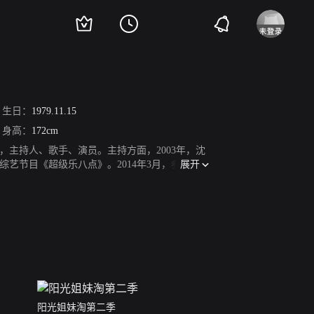
生日：
1979.11.15
身高：
172cm
，主持人、歌手、演员。主持方面，2003年，沈
展开
艺节目《超级乐八点》。2014年3月，参加湖南
可以做朋友》；9月，发布首张个人EP《我的幸
影《真心话大冒险》同名系列微电影之《上海故
阳光姐妹淘第二季