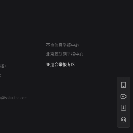
网络暴力有害信息举报
不良信息举报中心
12318 文化市场举报
北京互联网举报中心
算法推荐专项举报
亚运会举报专区
播+
涉历史虚无举报
版
网络谣言信息专项
涉政举报入口
涉未成年人举报
hu@sohu-inc.com
清朗自媒体乱象举报
涉民族宗教有害信息举报
清朗·生活服务类内容举报
清朗春节网络环境整治