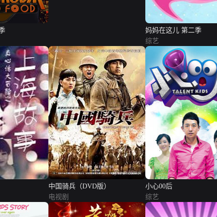
季
妈妈在这儿 第二季
综艺
中国骑兵（DVD版）
小心00后
电视剧
综艺