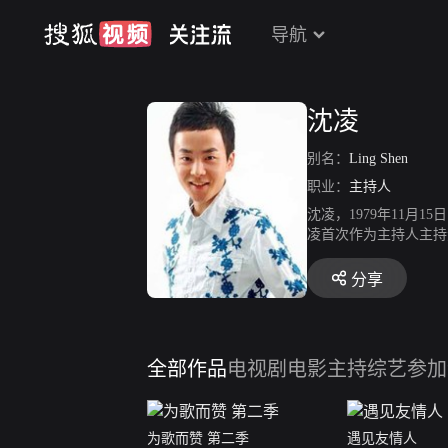
导航
沈凌
别名：
Ling Shen
职业：
主持人
沈凌，1979年11月
凌首次作为主持人主持
卫视“新喜剧”节目《我
福》，同年获得第三届
分享
事》；4月，出演由郭
全部作品
电视剧
电影
主持综艺
参加
为歌而赞 第二季
遇见友情人