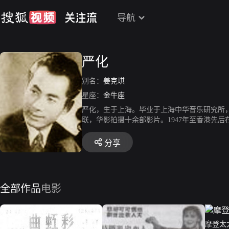
导航
严化
别名：
姜克琪
星座：
金牛座
严化，生于上海。毕业于上海中华音乐研究所，
联，华影拍摄十余部影片。1947年至香港先
分享
全部作品
电影
摩登太