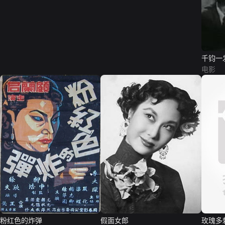
千钧一
电影
粉红色的炸弹
假面女郎
玫瑰多