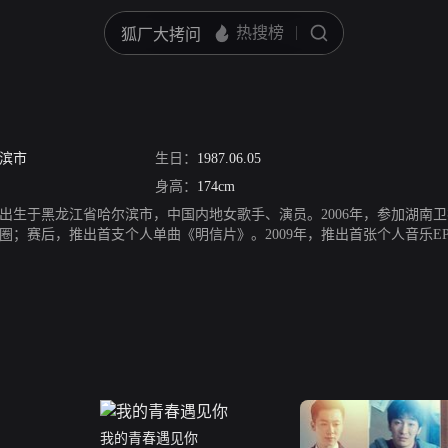
滨市
生日：
1987.06.05
身高：
174cm
月5日出生于黑龙江省哈尔滨市，中国内地女歌手、演员。2006年，参加湖
圈；赛后，推出首支个人单曲《明信片》。2009年，推出首张个人音乐
13年，在李亚鹏监制、饶晓志导演的话剧《你好,打劫!》中担纲女主角。2
演悬疑犯罪网络剧《心理罪第二季》。同年，出演了青春校园喜剧《一起同过
九号战船》，在该电影中饰演女主角王大雁。2018年1月，参演的都市
我的青春遇见你