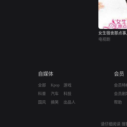
女生宿舍那点事
电视剧
自媒体
会员
全部
Kpop
游戏
会员特
科普
汽车
科技
会员剧
国风
搞笑
出品人
帮助
请仔细阅读
搜