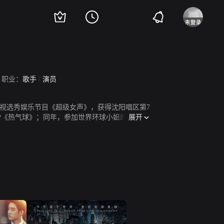
职业：
歌手
/
演员
南卫视选秀娱乐节目《超级女声》，获得沈阳唱区第7
展开
EP《热气球》；同年，参加世界环球小姐的比赛，
014年，在电影《激浪青春》中饰演游泳队女队长
窗》、《一起同过窗第二季》。2017年，与樊少
情感电视剧《我的青春遇见你》在湖南卫视播出。