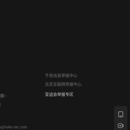
网络暴力有害信息举报
不良信息举报中心
12318 文化市场举报
北京互联网举报中心
算法推荐专项举报
亚运会举报专区
播+
涉历史虚无举报
版
网络谣言信息专项
涉政举报入口
涉未成年人举报
hu@sohu-inc.com