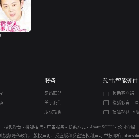
儿
服务
软件/智能硬件
权
网站联盟
移动客户端
场
关于我们
搜狐影音
直
版权投诉
搜狐视频TV
搜狐影音
-
搜狐招聘
-
广告服务
-
联系方式
-
About SOHU
-
公司介绍
狐视频隐私政策
、
版权声明
、
反盗版和反盗链权利声明
举报邮箱
jubaoso