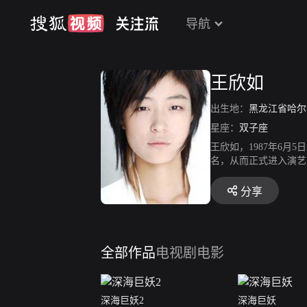
导航
王欣如
出生地：
黑龙江省哈尔
星座：
双子座
王欣如，1987年6
名，从而正式进入演艺
获得中国区十强。20
高雅。2016年，参
分享
皇主演魔幻动作电影《
全部作品
电视剧
电影
深海巨妖2
深海巨妖