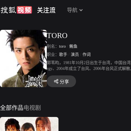
导航
TORO
别名：
toro
/
鲔鱼
职业：
歌手
/
演员
/
作词
郭苇昀，1981年10月2日出生于台湾，中国台湾
rgy、2004年成立了台风、2006年台风
分享
全部作品
电视剧