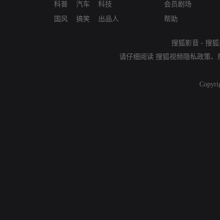
科普
汽车
科技
会员剧场
国风
搞笑
出品人
帮助
搜狐影音
-
搜狐
请仔细阅读
搜狐视频隐私政策
、
Copyri