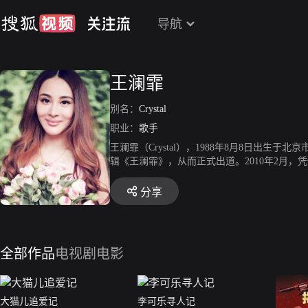
导航
王澜霏
别名：
Crystal
职业：
歌手
王澜霏（Crystal），1988年8月8日出
辑《王澜霏》，从而正式出道。2010年2月，
晚会，演唱歌曲《我要歌唱》。2011年1月，
青。2013年2月，参加北京电视台春节联欢晚
分享
励志情感剧《大猫儿追爱记》。
全部作品
电视剧
电影
大猫儿追爱记
李可乐寻人记