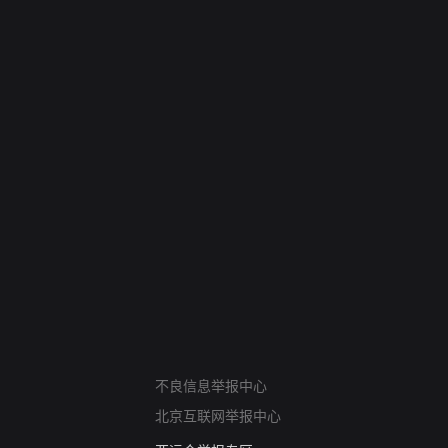
网络暴力有害信息举报
不良信息举报中心
12318 文化市场举报
北京互联网举报中心
算法推荐专项举报