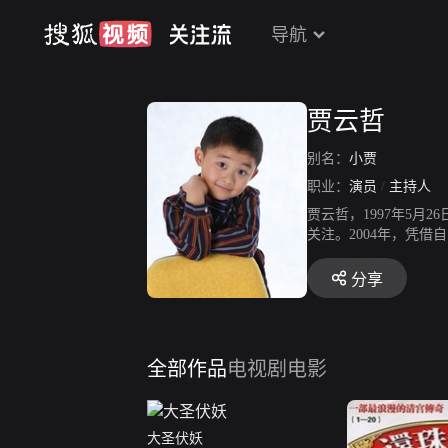
导航
贾云哲
别名：
小贾
职业：
演员
/
主持人
贾云哲，1997年5月
关注。2004年，凭
礼仪教育题材剧《中小
真人秀《笑傲江湖》复
分享
全部作品
电视剧
电影
大圣伏妖