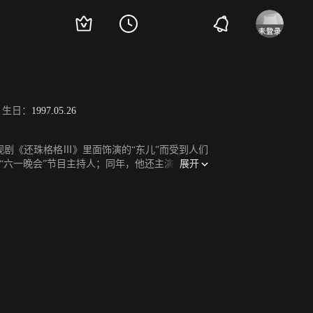
生日：
1997.05.26
电视剧《还珠格格Ⅲ》里面饰演的“东儿”而受到人们
展开
视“六一晚会”节目主持人；同年，他还主演了文明
“魅力校园”。2015年，成功晋级天津卫视喜剧
星学院》第一季“一起唱歌吧”。