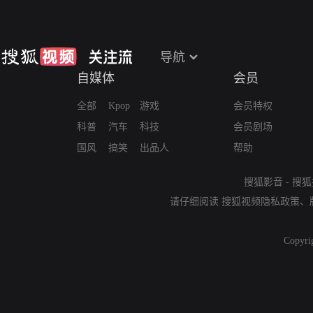
导航
自媒体
会员
全部
Kpop
游戏
会员特权
科普
汽车
科技
会员剧场
国风
搞笑
出品人
帮助
搜狐影音
-
搜狐
请仔细阅读
搜狐视频隐私政策
、
Copyri