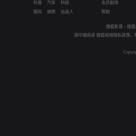
科普
汽车
科技
会员剧场
国风
搞笑
出品人
帮助
搜狐影音
-
搜狐
请仔细阅读
搜狐视频隐私政策
、
Copyri