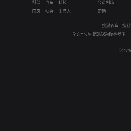
科普
汽车
科技
会员剧场
国风
搞笑
出品人
帮助
搜狐影音
-
搜狐
请仔细阅读
搜狐视频隐私政策
、
Copyri