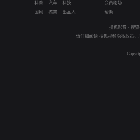
科普
汽车
科技
会员剧场
国风
搞笑
出品人
帮助
搜狐影音
-
搜狐
请仔细阅读
搜狐视频隐私政策
、
Copyri