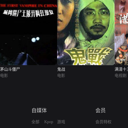
茅山斗僵尸
鬼战
满清十
电影
电影
电视剧
自媒体
会员
全部
Kpop
游戏
会员特权