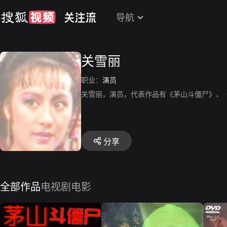
导航
关雪丽
职业：
演员
关雪丽，演员，代表作品有《茅山斗僵尸》、
分享
全部作品
电视剧
电影