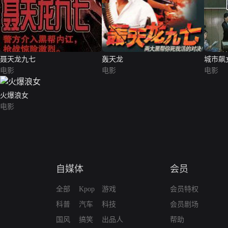
聂天龙九七
轰天龙
城市飙
电影
电影
电影
火爆浪女
电影
自媒体
会员
全部
Kpop
游戏
会员特权
科普
汽车
科技
会员剧场
国风
搞笑
出品人
帮助