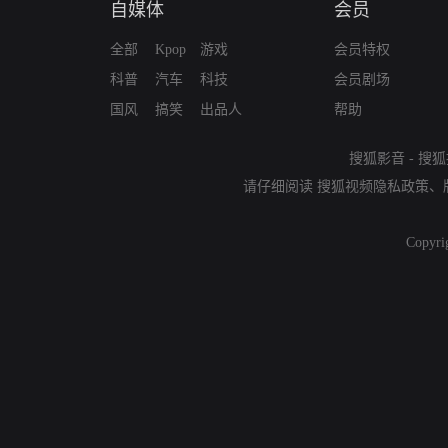
自媒体
会员
全部
Kpop
游戏
会员特权
科普
汽车
科技
会员剧场
国风
搞笑
出品人
帮助
搜狐影音
-
搜狐
请仔细阅读
搜狐视频隐私政策
、
Copyri