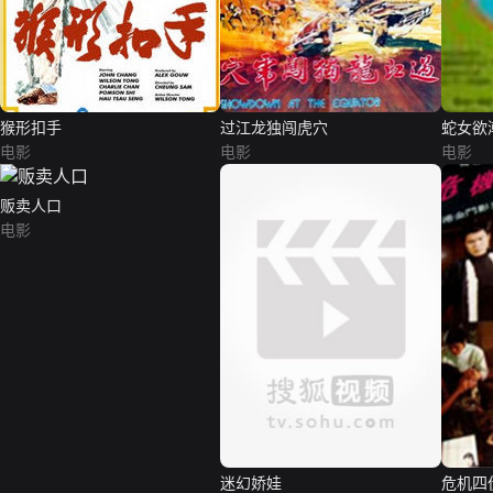
猴形扣手
过江龙独闯虎穴
蛇女欲
电影
电影
电影
贩卖人口
电影
迷幻娇娃
危机四