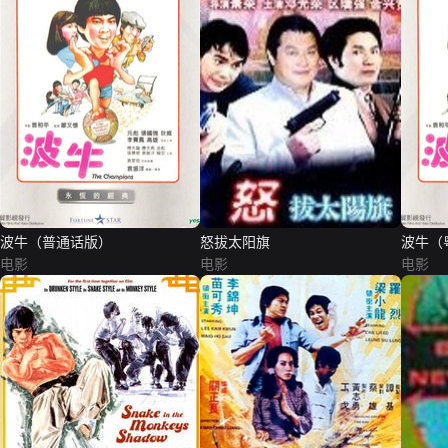
波牛（普通话版）
怒拔太阳旗
波牛（
电影
电影
电影