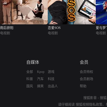
雨后骄阳
恋爱SOS
爱与梦
电视剧
电视剧
电视剧
自媒体
会员
全部
Kpop
游戏
会员特权
科普
汽车
科技
会员剧场
国风
搞笑
出品人
帮助
搜狐影音
-
搜狐
请仔细阅读
搜狐视频隐私政策
、