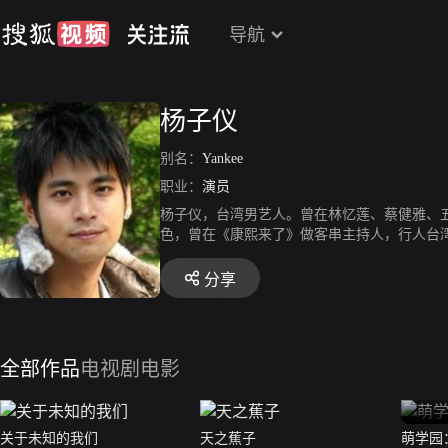
导航
杨子仪
别名：
Yankee
职业：
演员
杨子仪，台湾男艺人。曾在林忆莲、蔡健雅、
色，曾在《康熙来了》做客串主持人，行人台
分享
全部作品
电视剧
电影
关于未知的我们
天之蕉子
萌学园