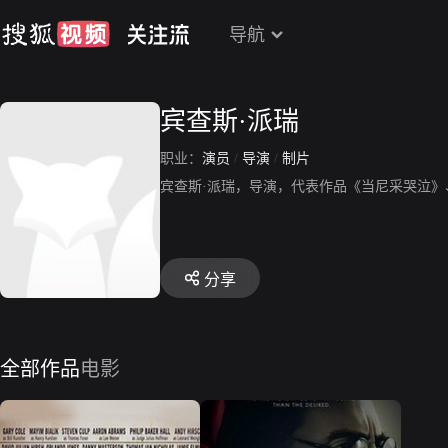
导航
宾查斯·派瑞
职业：
演员
/
导演
/
制片
宾查斯·派瑞，导演，代表作品《当尼采哭泣
分享
全部作品
电影