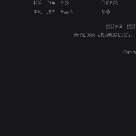
科普
汽车
科技
会员剧场
国风
搞笑
出品人
帮助
搜狐影音
-
搜狐
请仔细阅读
搜狐视频隐私政策
、
Copyri