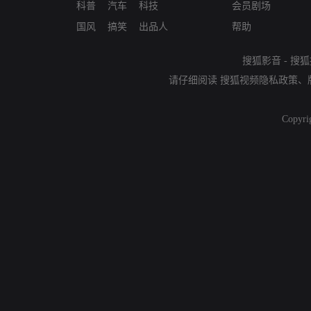
科普
汽车
科技
会员剧场
国风
搞笑
出品人
帮助
搜狐影音
-
搜狐
请仔细阅读
搜狐视频隐私政策
、
Copyri