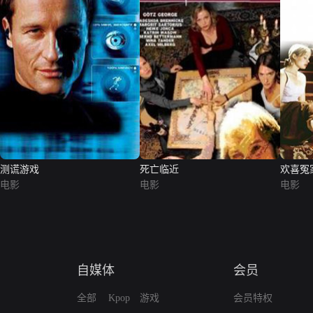
测谎游戏
死亡临近
欢喜冤
电影
电影
电影
自媒体
会员
全部
Kpop
游戏
会员特权