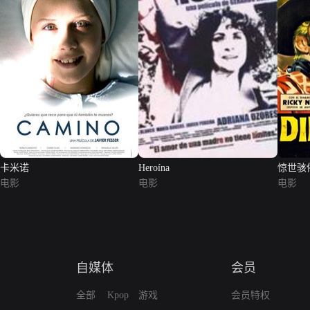
卡米诺
Heroína
惊世骇
电影
电影
电影
自媒体
会员
全部
Kpop
游戏
会员特权