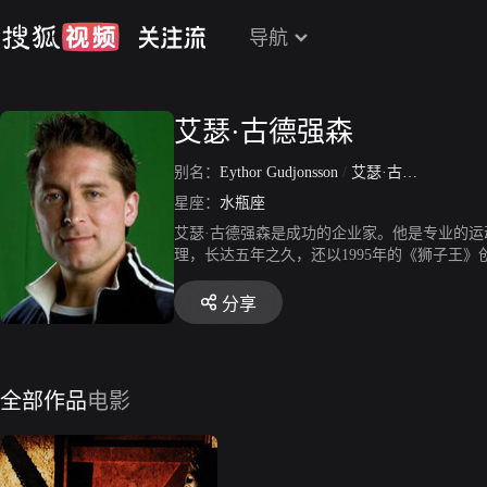
导航
艾瑟·古德强森
别名：
Eythor Gudjonsson
/
艾瑟·古庄森
/
艾塞
星座：
水瓶座
艾瑟·古德强森是成功的企业家。他是专业的
理，长达五年之久，还以1995年的《狮子王
美乐的销售纪录还多25%。这项纪录至今无
森曾经演过一些电视和报纸广告，《人皮客栈
分享
全部作品
电影