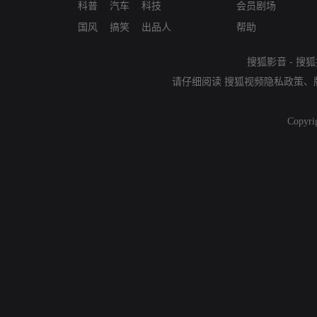
科普
汽车
科技
会员剧场
国风
搞笑
出品人
帮助
搜狐影音
-
搜狐
请仔细阅读
搜狐视频隐私政策
、
Copyri