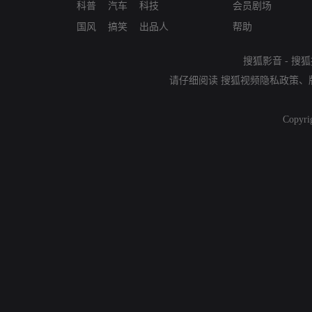
科普
汽车
科技
会员剧场
国风
搞笑
出品人
帮助
搜狐影音
-
搜狐
请仔细阅读
搜狐视频隐私政策
、
Copyri