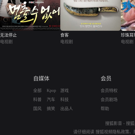
无法停止
食客
珍珠耳
电视剧
电视剧
电视剧
自媒体
会员
全部
Kpop
游戏
会员特权
科普
汽车
科技
会员剧场
国风
搞笑
出品人
帮助
搜狐影音
-
搜狐
请仔细阅读
搜狐视频隐私政策
、