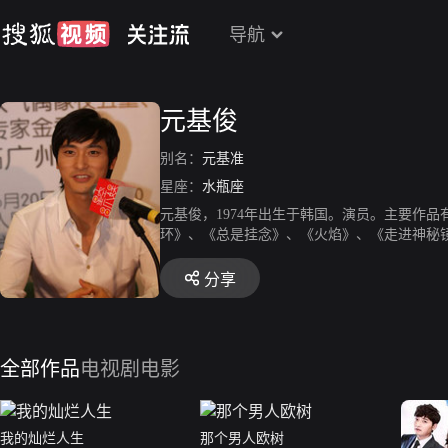
导航
元基俊
别名：
元基准
星座：
水瓶座
元基俊，1974年出生于韩国。演员。主要作
环》、《总是挂念》、《火焰》、《走进神秘
分享
全部作品
电视剧
电影
我的灿烂人生
那个男人欧树