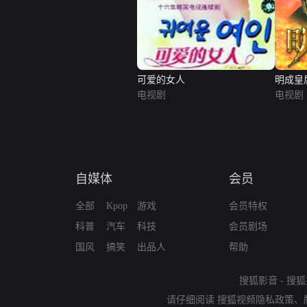
可爱的女人
明成皇
电视剧
电视剧
自媒体
会员
全部
Kpop
游戏
会员特权
科普
汽车
科技
会员剧场
国风
搞笑
出品人
帮助
搜狐影音
-
搜狐
请仔细阅读
搜狐视频隐私政策
、