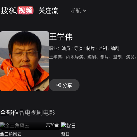
导航
王学伟
职业：
演员
/
导演
/
制片
/
监制
/
编剧
王学伟，内地导演、编剧、制片、监制、演员
分享
全部作品
电视剧
电影
共20全
金三角风云
紫日