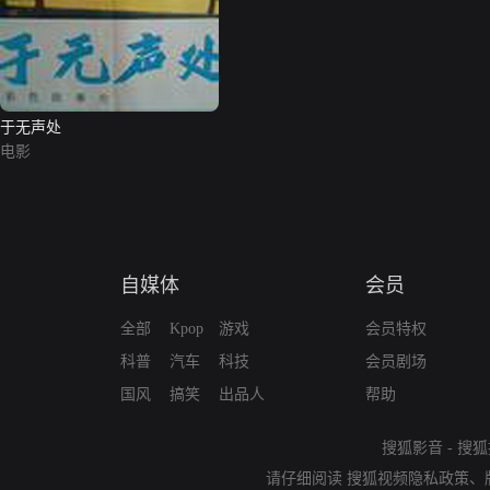
于无声处
电影
自媒体
会员
全部
Kpop
游戏
会员特权
科普
汽车
科技
会员剧场
国风
搞笑
出品人
帮助
搜狐影音
-
搜狐
请仔细阅读
搜狐视频隐私政策
、