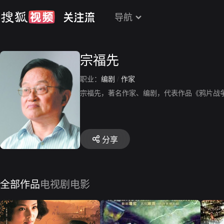
导航
宗福先
职业：
编剧
/
作家
宗福先，著名作家、编剧，代表作品《鸦片战
分享
全部作品
电视剧
电影