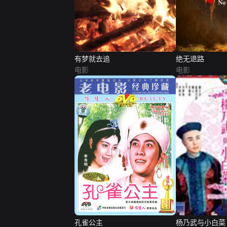
有梦就去追
绝无退路
电影
电影
孔雀公主
杨乃武与小白菜