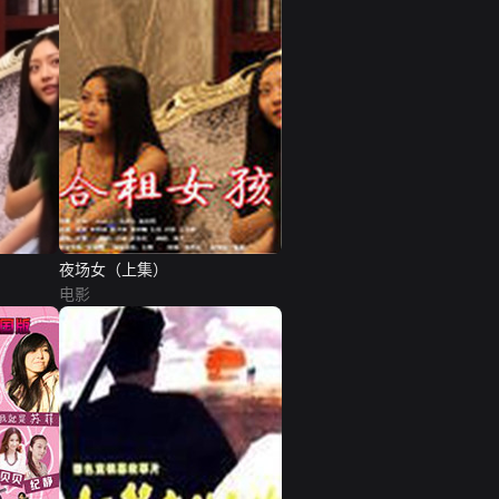
夜场女（上集）
电影