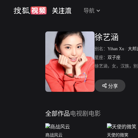
导航
徐艺涵
别名：
Yihan Xu
/
大邦
星座：
双子座
徐艺涵，女，汉族，别
分享
全部作品
电视剧
电影
商战风云
天使的微笑