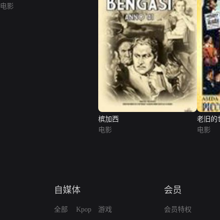
电影
槟加西
老旧的
电影
电影
自媒体
会员
全部
Kpop
游戏
会员特权