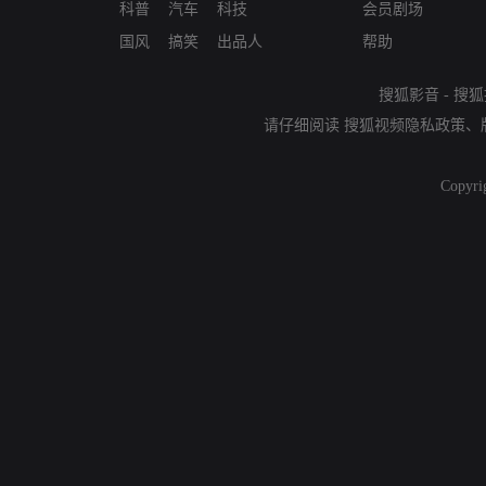
科普
汽车
科技
会员剧场
国风
搞笑
出品人
帮助
搜狐影音
-
搜狐
请仔细阅读
搜狐视频隐私政策
、
Copyri