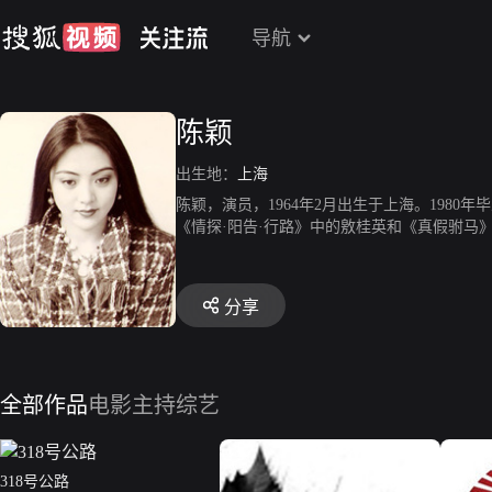
导航
陈颖
出生地：
上海
陈颖，演员，1964年2月出生于上海。198
《情探·阳告·行路》中的敫桂英和《真假驸
剧目中的主要角色。又在越剧电视剧《梁山伯
《孔雀东南飞》、《断指记》、《李娃传》、
分享
全部作品
电影
主持综艺
318号公路