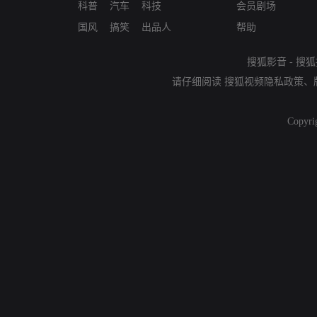
科普
汽车
科技
会员剧场
国风
搞笑
出品人
帮助
搜狐影音
-
搜狐
请仔细阅读
搜狐视频隐私政策
、
Copyri