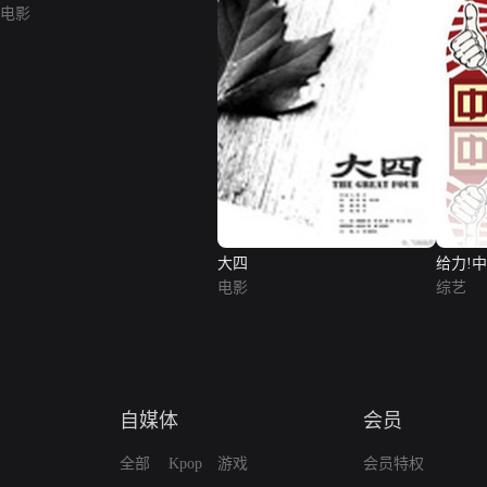
电影
大四
给力!
电影
综艺
自媒体
会员
全部
Kpop
游戏
会员特权