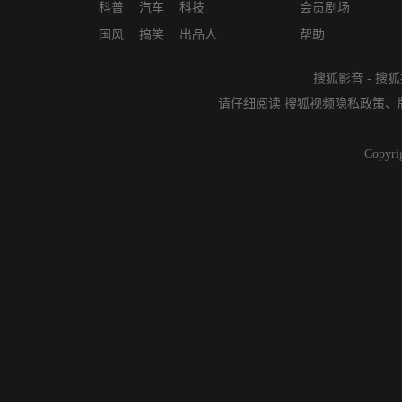
科普
汽车
科技
会员剧场
国风
搞笑
出品人
帮助
搜狐影音
-
搜狐
请仔细阅读
搜狐视频隐私政策
、
Copyri