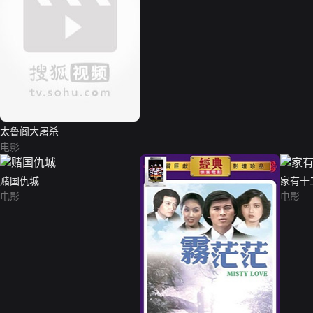
太鲁阁大屠杀
电影
赌国仇城
家有十
电影
电影