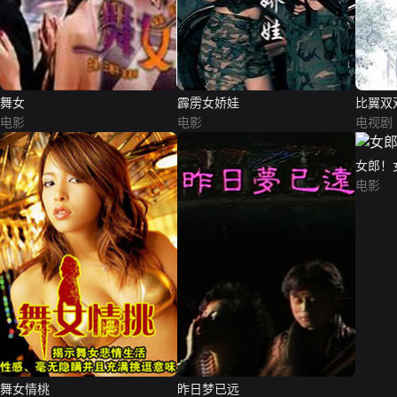
舞女
霹雳女娇娃
比翼双
电影
电影
电视剧
女郎！
电影
舞女情桃
昨日梦已远