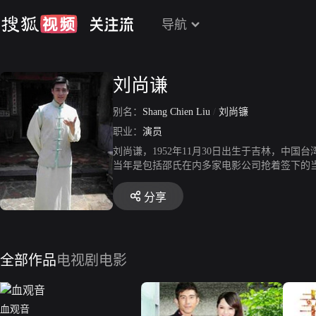
导航
刘尚谦
别名：
Shang Chien Liu
/
刘尚镰
职业：
演员
刘尚谦，1952年11月30日出生于吉林，中
当年是包括邵氏在内多家电影公司抢着签下的
十多年前，他出演台湾电影《春寒》，被誉为
当铺》。
分享
全部作品
电视剧
电影
血观音