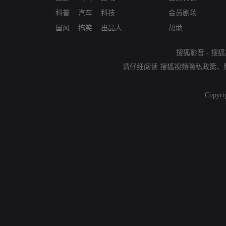
科普
汽车
科技
会员剧场
国风
搞笑
出品人
帮助
搜狐影音
-
搜狐
请仔细阅读
搜狐视频隐私政策
、
Copyri