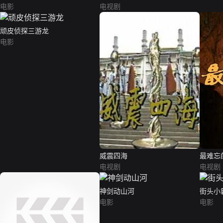
电影
电视剧
顽皮侦探三游龙
电影
威震四海
最难忘
电视剧
电视剧
神剑动山河
街头小
电影
电影