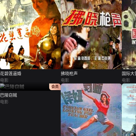
花碧莲逼婚
拂晓枪声
国际大
电影
电影
电影
正片
会员
巴陵窃贼
电影