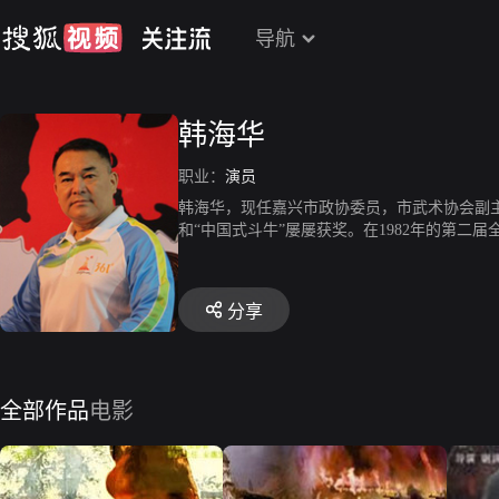
导航
韩海华
职业：
演员
韩海华，现任嘉兴市政协委员，市武术协会副
和“中国式斗牛”屡屡获奖。在1982年的第
项富有回族民间传统特色的斗牛被收入大型新闻
届全运会上获优秀节目表演奖。韩海华不仅武
担任主角，还在一些影视片中兼任武打设计。
分享
全部作品
电影