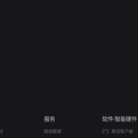
服务
软件/智能硬件
权
网站联盟
移动客户端