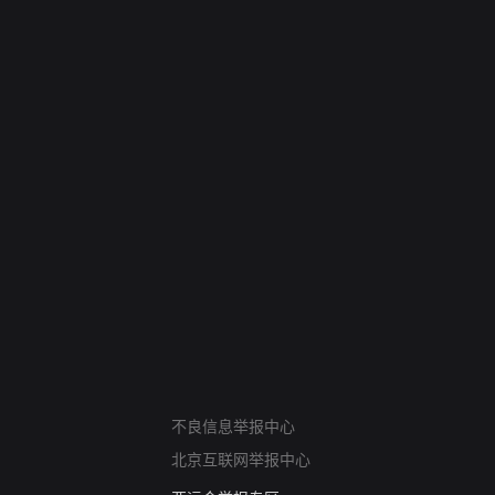
网络暴力有害信息举报
不良信息举报中心
12318 文化市场举报
北京互联网举报中心
算法推荐专项举报