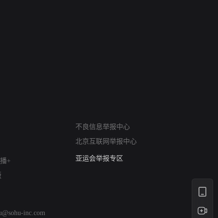
网络暴力有害信息举报
不良信息举报中心
12318 文化市场举报
北京互联网举报中心
算法推荐专项举报
亚运会举报专区
播+
涉历史虚无举报
版
网络谣言信息专项
涉政举报入口
涉未成年人举报
hu@sohu-inc.com