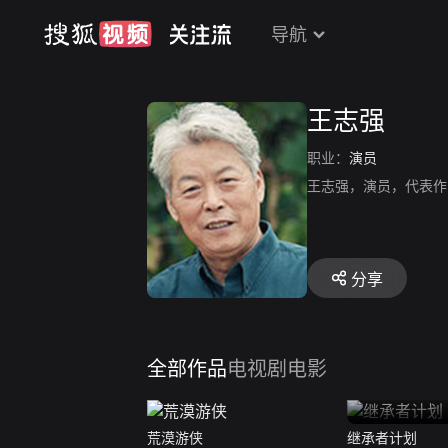
导航
王志强
职业：
演员
王志强，演员，代表作
分享
全部作品
电视剧
电影
荒漠游侠
继承者计划