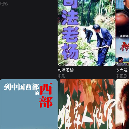
电影
司法老杨
今天是
电影
电视剧