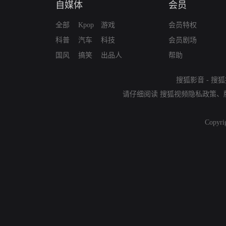
自媒体
会员
全部
Kpop
游戏
会员特权
科普
汽车
科技
会员剧场
国风
搞笑
出品人
帮助
搜狐影音
-
搜狐
请仔细阅读
搜狐视频隐私政策
、
Copyri