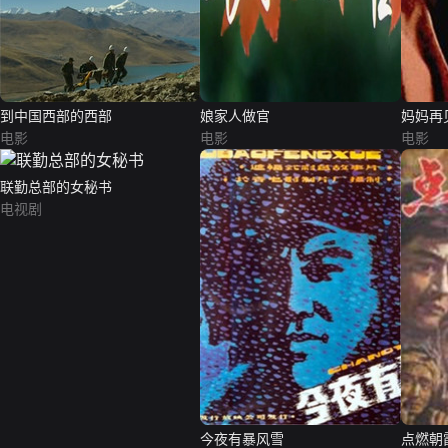
到中国西部的西部
娘家人做官
妈妈再
电影
电影
电影
联勤总部的女秘书
电视剧
今夜有暴风雪
点燃朝