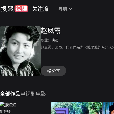
导航
赵凤霞
职业：
演员
赵凤霞，演员。代表作品为《城里城外东北人
分享
全部作品
电视剧
电影
抓娃娃