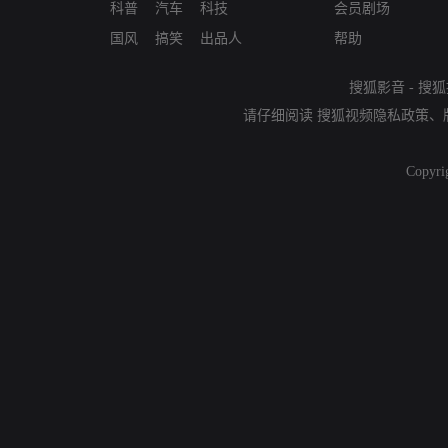
科普
汽车
科技
会员剧场
国风
搞笑
出品人
帮助
搜狐影音
-
搜狐
请仔细阅读
搜狐视频隐私政策
、
Copyri