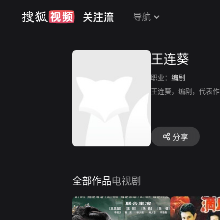
导航
王连葵
职业：
编剧
王连葵，编剧，代表作
分享
全部作品
电视剧