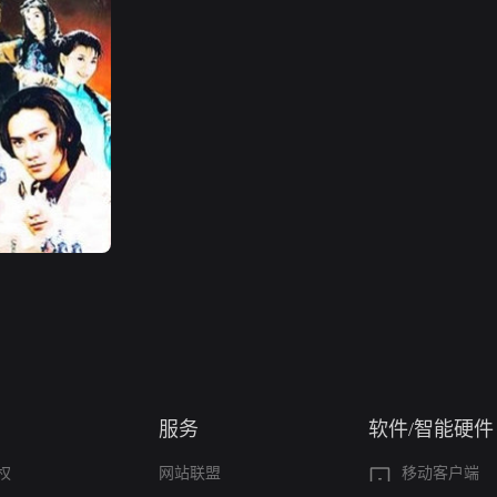
服务
软件/智能硬件
权
网站联盟
移动客户端