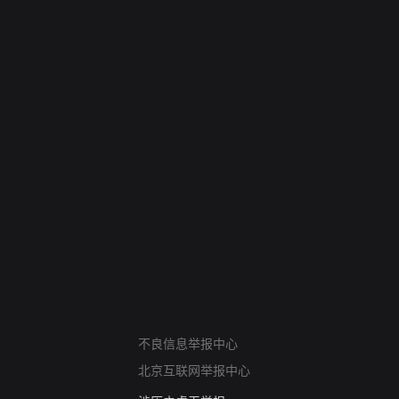
网络暴力有害信息举报
12318 文化市场举报
不良信息举报中心
算法推荐专项举报
北京互联网举报中心
亚运会举报专区