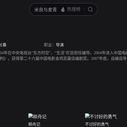
长春
职业：
导演
2004年在中央电视台“东方时空”、“生活”栏目担任编导。2004年进入中
判》，获得第二十六届中国电影金鸡奖最佳编剧奖。2007年底，自编自
电影节、美国纽约林肯中心“新导演，新电影” 影展、美国西雅图国际电
009年自编自导“澳门回归祖国十周年”献礼影片《奥戈》。
柳舟记
不讨好的勇气