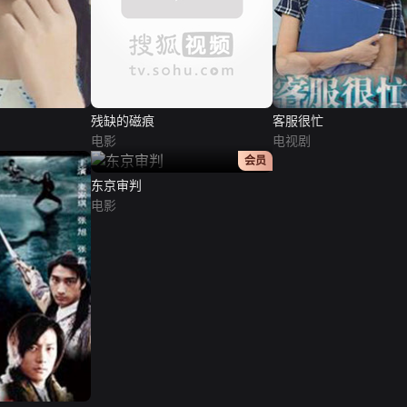
残缺的磁痕
客服很忙
电影
电视剧
正片
会员
东京审判
电影