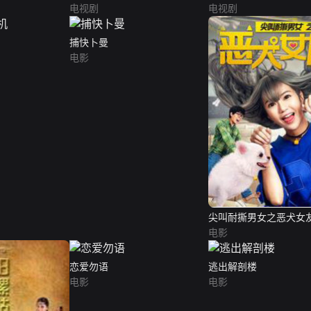
电视剧
电视剧
捕快卜曼
电影
尖叫耐撕男女之恶犬女
电影
恋爱勿语
逃出解剖楼
电影
电影