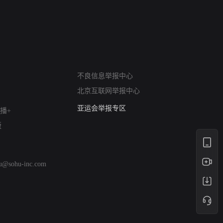
网络暴力有害信息举报
不良信息举报中心
12318 文化市场举报
北京互联网举报中心
算法推荐专项举报
亚运会举报专区
播+
涉历史虚无举报
版
网络谣言信息专项
涉政举报入口
涉未成年人举报
hu@sohu-inc.com
清朗自媒体乱象举报
涉民族宗教有害信息举报
清朗·生活服务类内容举报
清朗春节网络环境整治