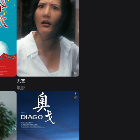
无言
电影