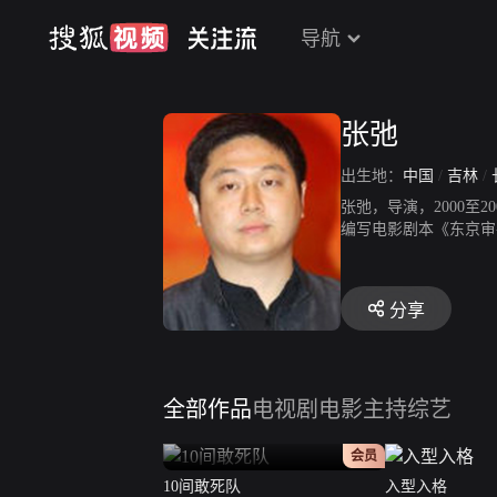
导航
张弛
出生地：
中国
/
吉林
/
张弛，导演，2000至
编写电影剧本《东京审
奖，入选韩国釜山国际
影博物馆永久收藏。2
分享
全部作品
电视剧
电影
主持综艺
正片
会员
10间敢死队
入型入格