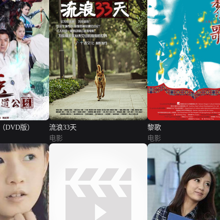
（DVD版）
流浪33天
黎歌
电影
电影