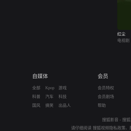
红尘
电视剧
自媒体
会员
全部
Kpop
游戏
会员特权
科普
汽车
科技
会员剧场
国风
搞笑
出品人
帮助
搜狐影音
-
搜狐
请仔细阅读
搜狐视频隐私政策
、