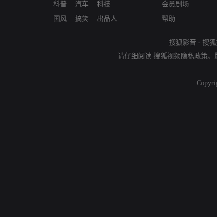
科普
汽车
科技
会员剧场
国风
搞笑
出品人
帮助
搜狐影音
-
搜狐
请仔细阅读
搜狐视频隐私政策
、
Copyri