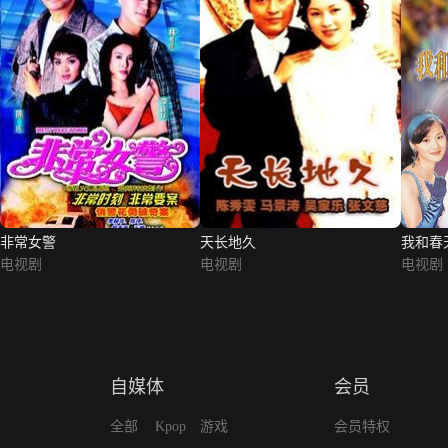
非常女警
天长地久
我和春
电视剧
电视剧
电视剧
自媒体
会员
全部
Kpop
游戏
会员特权