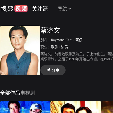
导航
蔡济文
别名：
Raymond Choi
/
蔡仔
职业：
歌手
/
演员
蔡济文，前香港歌手及演员，于上海出生，蔡济
娱乐青睐。之后于1990年开始出专辑，在B
难过》，期间亦参演过无线电视剧集。1998
事》、《岳飞传》、《非常女警》等。2002
分享
全部作品
电视剧