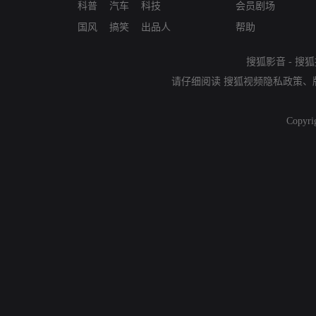
科普
汽车
科技
会员剧场
国风
搞笑
出品人
帮助
搜狐影音
-
搜狐
请仔细阅读
搜狐视频隐私政策
、
Copyri