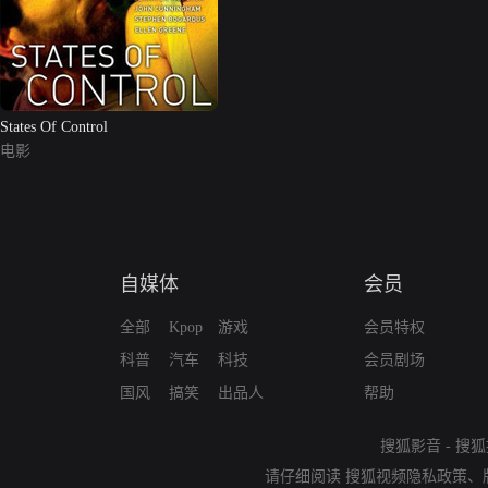
States Of Control
电影
自媒体
会员
全部
Kpop
游戏
会员特权
科普
汽车
科技
会员剧场
国风
搞笑
出品人
帮助
搜狐影音
-
搜狐
请仔细阅读
搜狐视频隐私政策
、