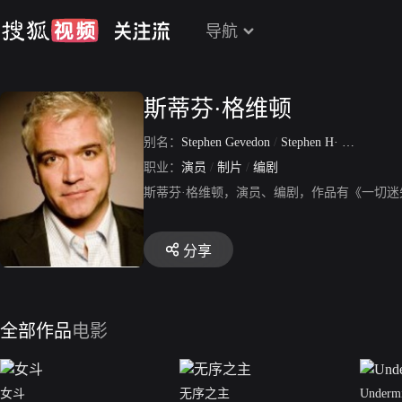
导航
斯蒂芬·格维顿
别名：
Stephen Gevedon
/
Stephen H· Gevedon
职业：
演员
/
制片
/
编剧
斯蒂芬·格维顿，演员、编剧，作品有《一切
分享
全部作品
电影
女斗
无序之主
Underm