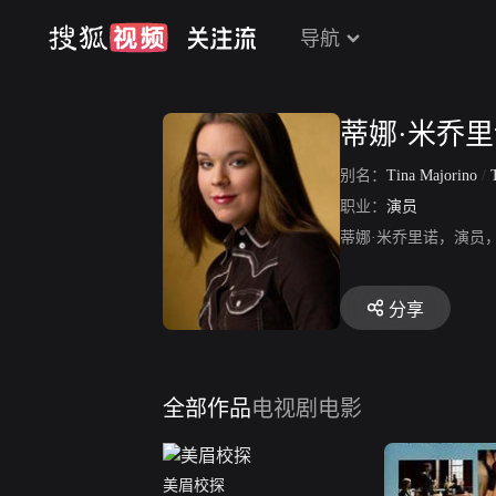
导航
蒂娜·米乔
别名：
Tina Majorino
/
T
职业：
演员
蒂娜·米乔里诺，演员
分享
全部作品
电视剧
电影
美眉校探