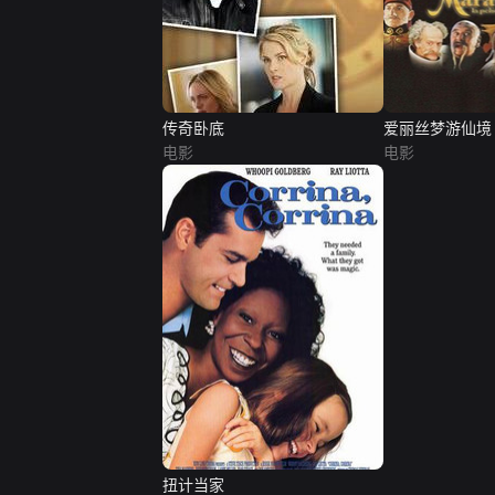
传奇卧底
爱丽丝梦游仙境
电影
电影
扭计当家