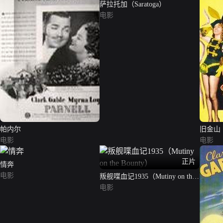
萨拉托加（Saratoga）
电影
帕内尔
旧金山
电影
电影
正片
情奔
电影
叛舰喋血记1935（Mutiny on the
Bounty）
电影