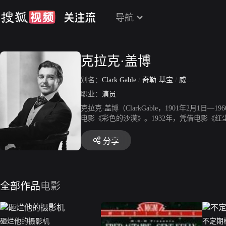
导航
克拉克·盖博
别名：
Clark Gable
/
奇勒·基宝
/
威廉·克拉克·盖博
职业：
演员
克拉克·盖博（ClarkGable，1901年2月
电影《彩色的沙漠》。1932年，凭借电影《红
金像奖最佳男主角奖。1938年，他被评选为“
斯卡奖最佳男主角提名。1945年，主演维克多
分享
获得第16届美国电影金球奖最佳男主角提名。19
00名最性感影星”排行榜中，他名列第36位。1
全部作品
电影
砸烂他的摄影机
不定期