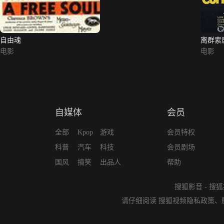
自由魂
离群索
电影
电影
自媒体
会员
全部
Kpop
游戏
会员特权
科普
汽车
科技
会员剧场
国风
搞笑
出品人
帮助
搜狐影音
-
搜狐
请仔细阅读
搜狐视频隐私政策
、