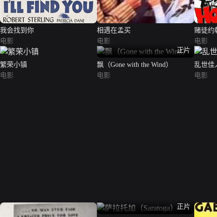
我会找到你
相遇在孟买
赌徒约
电影
电影
电影
正片
繁荣小镇
飘（Gone with the Wind）
乱世佳
电影
电影
电影
正片