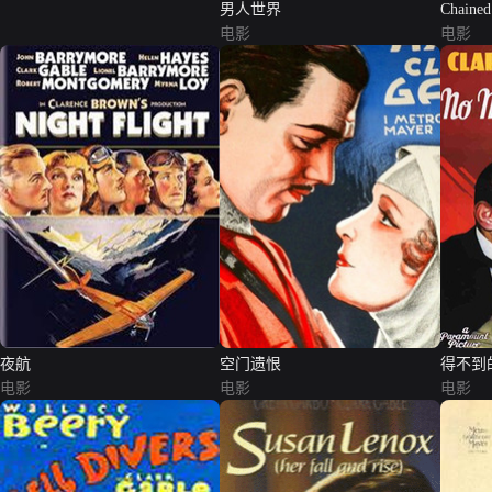
男人世界
Chained
电影
电影
夜航
空门遗恨
得不到
电影
电影
电影