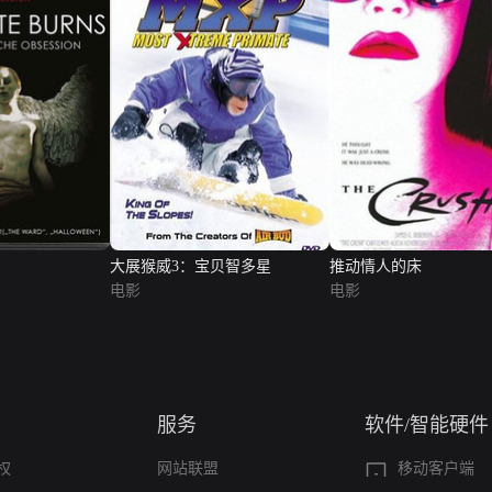
大展猴威3：宝贝智多星
推动情人的床
电影
电影
服务
软件/智能硬件
权
网站联盟
移动客户端