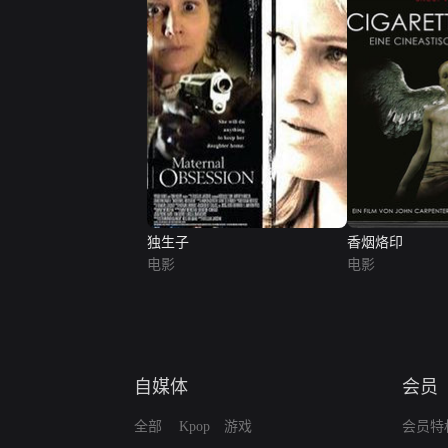
独生子
香烟烙印
电影
电影
自媒体
会员
全部
Kpop
游戏
会员特