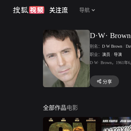
导航
D·W· Brown
别名：
D W Brown
/
Dav
职业：
演员
/
导演
D·W· Brown，
分享
全部作品
电影