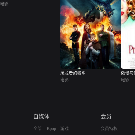
电影
屠龙者的黎明
傲慢与
电影
电影
自媒体
会员
全部
Kpop
游戏
会员特权