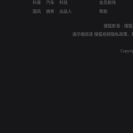
科普
汽车
科技
会员剧场
国风
搞笑
出品人
帮助
搜狐影音
-
搜狐
请仔细阅读
搜狐视频隐私政策
、
Copyri