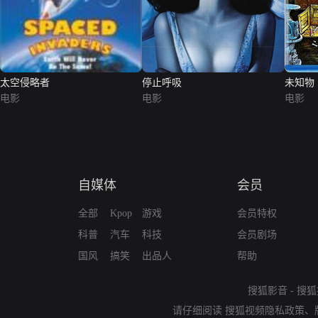
太空侵略者
停止呼吸
未知物
电影
电影
电影
自媒体
会员
全部
Kpop
游戏
会员特权
科普
汽车
科技
会员剧场
国风
搞笑
出品人
帮助
搜狐影音
-
搜狐
请仔细阅读
搜狐视频隐私政策
、