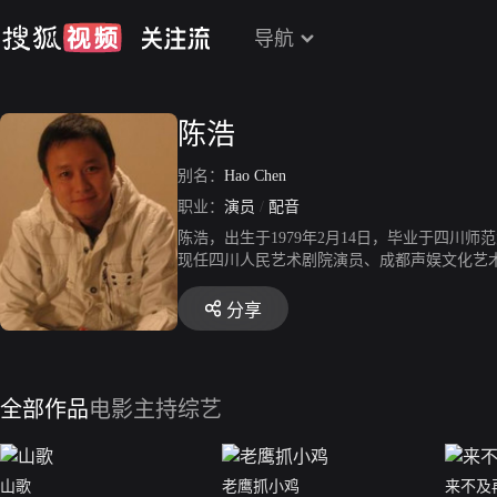
导航
陈浩
别名：
Hao Chen
职业：
演员
/
配音
陈浩，出生于1979年2月14日，毕业于四川
现任四川人民艺术剧院演员、成都声娱文化艺
《窃听风云》林一祥，动画《海绵宝宝》海绵
挺将军》《北平战与和》、动画《加菲猫的幸福生
分享
担任王者荣耀英雄澜的配音。
全部作品
电影
主持综艺
山歌
老鹰抓小鸡
来不及