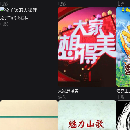
电影
电影
电影
兔子镇的火狐狸
电影
大家想得美
洛克王
综艺
电影