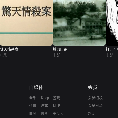
惊天情杀案
魅力山歌
打针不
电影
电影
电影
自媒体
会员
全部
Kpop
游戏
会员特权
科普
汽车
科技
会员剧场
国风
搞笑
出品人
帮助