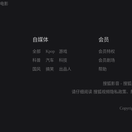
电影
自媒体
会员
全部
Kpop
游戏
会员特权
科普
汽车
科技
会员剧场
国风
搞笑
出品人
帮助
搜狐影音
-
搜狐
请仔细阅读
搜狐视频隐私政策
、
Copyri