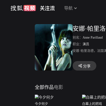
导航
安娜·帕里
别名：
Anne Parillaud
职业：
演员
安娜·帕里洛德，法国
分享
全部作品
电影
今夕何夕
白幕上的把戏