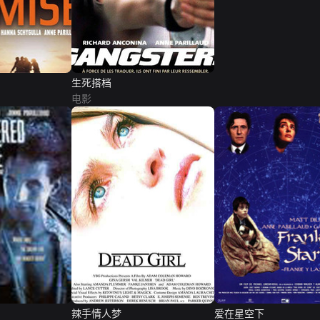
生死搭档
电影
辣手情人梦
爱在星空下