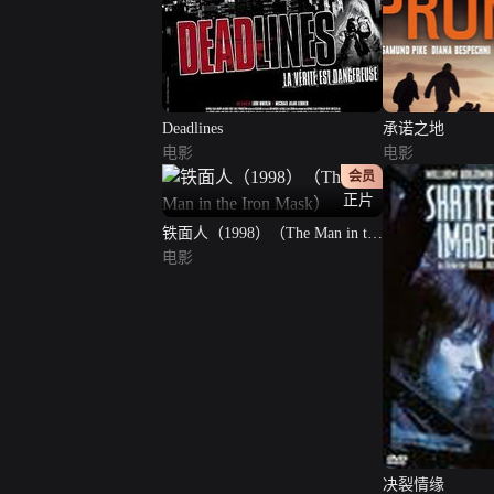
Deadlines
承诺之地
电影
电影
会员
正片
铁面人（1998）（The Man in the
Iron Mask）
电影
决裂情缘