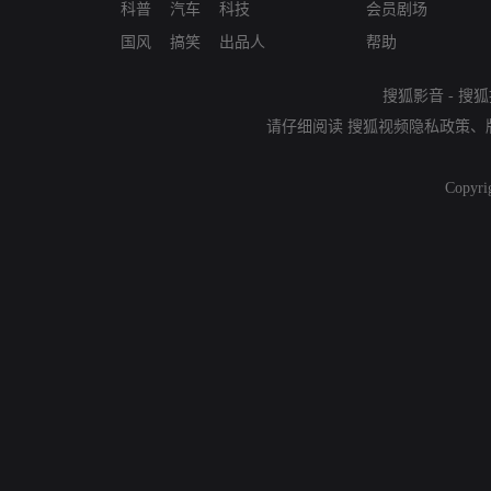
科普
汽车
科技
会员剧场
国风
搞笑
出品人
帮助
搜狐影音
-
搜狐
请仔细阅读
搜狐视频隐私政策
、
Copyri