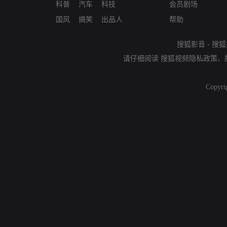
科普
汽车
科技
会员剧场
国风
搞笑
出品人
帮助
搜狐影音
-
搜狐
请仔细阅读
搜狐视频隐私政策
、
Copyri