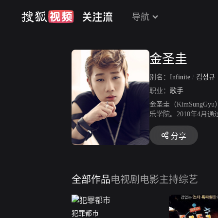
导航
金圣圭
别名：
Infinite
/
김성규
职业：
歌手
金圣圭（KimSungG
乐学院。2010年4月通过
发行首张韩语正规专辑《OV
成为JTBC综艺《李
分享
韩语正规专辑《Seas
全部作品
电视剧
电影
主持综艺
犯罪都市