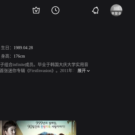
生日：
1989.04.28
身高：
176cm
子组合infinite成员。毕业于韩国大庆大学实用音
展开
你专辑《FirstInvasion》。2011年7月组合
发行个人迷你一辑《AnotherMe》。2013年2月，
中的少年河正宇。2014年5月，组合发行第二张
鬼》饰演男主角。