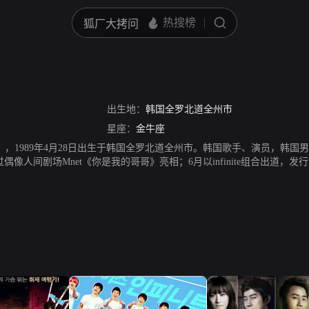
出生地：
韩国全罗北道全州市
星座：
金牛座
yu），1989年4月28日出生于韩国全罗北道全州市。韩国歌手、演员，韩国男
偶像人间剧场Mnet《你是我的哥哥》亮相；6月以infinite组合出道，发行首张迷
ERTHETOP》，其中收录金圣圭SOLO曲《Because》。2012年11月，
秀根和金炳万的上流社会》固定主持人；同月出演KBS日日剧《一丝的纯情》
on2》，其中收录金圣圭SOLO曲《Light》；8月金圣圭出演音乐剧《吸血